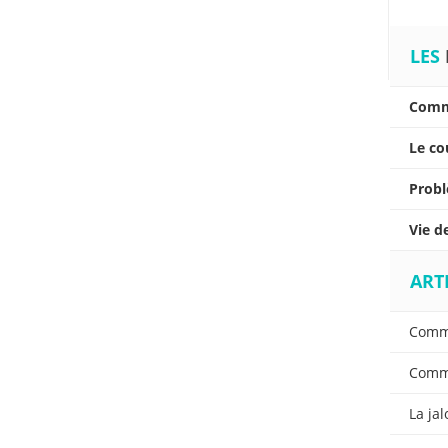
LES
Comm
Le c
Probl
Vie d
ART
Comme
Comme
La ja