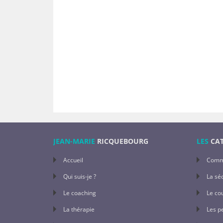
JEAN-MARIE
RICQUEBOURG
LES
CAT
Accueil
Comm
Qui suis-je ?
La sé
Le coaching
Le co
La thérapie
Les p