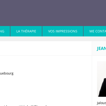
ING
LA THÉRAPIE
VOS IMPRESSIONS
ME CONT
JEA
cquebourg
Jalou