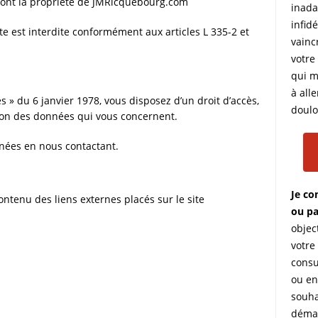
 sont la propriété de JMRicquebourg.com
inada
infidé
ite est interdite conformément aux articles L 335-2 et
vainc
votre
qui m
à all
 » du 6 janvier 1978, vous disposez d’un droit d’accès,
doulo
sion des données qui vous concernent.
ées en nous contactant.
Je co
tenu des liens externes placés sur le site
ou pa
objec
votre 
consu
ou en
souha
déma