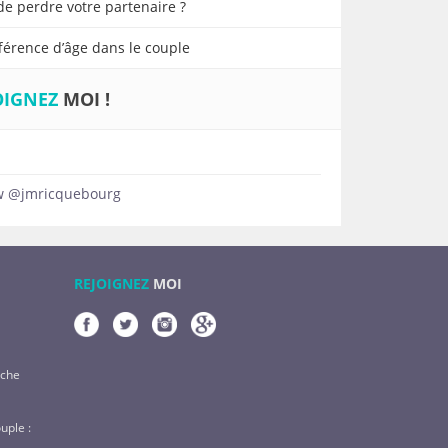
de perdre votre partenaire ?
fférence d’âge dans le couple
OIGNEZ
MOI !
w @jmricquebourg
REJOIGNEZ
MOI
rche
uple :