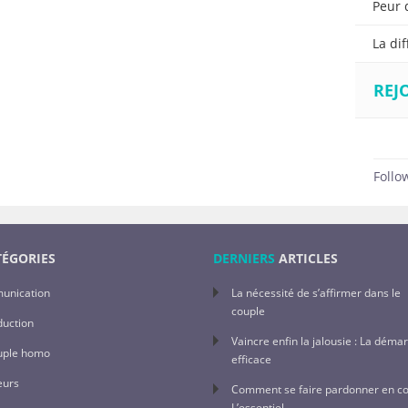
Peur 
La di
REJ
Follo
ÉGORIES
DERNIERS
ARTICLES
unication
La nécessité de s’affirmer dans le
couple
duction
Vaincre enfin la jalousie : La déma
uple homo
efficace
eurs
Comment se faire pardonner en co
L’essentiel