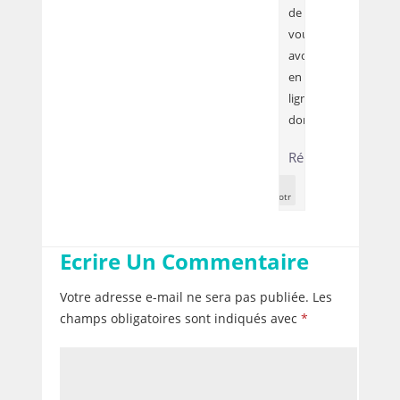
de
vous
avoir
en
ligne
donc.
Répondre
Post
Authotr
Ecrire
Un Commentaire
Votre adresse e-mail ne sera pas publiée.
Les
champs obligatoires sont indiqués avec
*