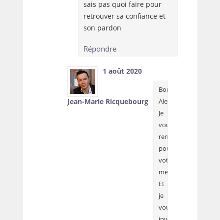
sais pas quoi faire pour
retrouver sa confiance et
son pardon
Répondre
1 août 2020
Bonjour
Jean-Marie Ricquebourg
Alexandra,
Je
vous
remercie
pour
votre
message.
Et
je
vous
invite